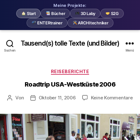
Meine Projekte:
Start
Bücher
3D Laby
S2G
ENTERtrainer
ARCHItechniker
Tausend(s) tolle Texte (und Bilder)
Suchen
Menü
Kategorien
REISEBERICHTE
Roadtrip USA-Westküste 2006
zu
Von
Oktober 11, 2006
Keine Kommentare
Beitragsautor
Beitragsdatum
Roa
US
We
20