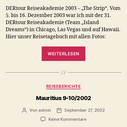
DERtour Reiseakademie 2003 – „The Strip“. Vom
5. bis 16. Dezember 2003 war ich mit der 31.
DERtour Reiseakademie (Team „Island
Dreams“) in Chicago, Las Vegas und auf Hawaii.
Hier unser Reisetagebuch mit allen Fotos:
„DERtour
WEITERLESEN
Reiseakademie
2003
–
Chicago,
Kategorien
REISEBERICHTE
Las
Vegas
Mauritius 9-10/2002
&
Von
admin
September 27, 2002
Beitragsautor
Beitragsdatum
Hawaii“
zu
Keine Kommentare
Mauritius