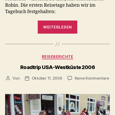
Robin. Die ersten Reisetage haben wir im
Tagebuch festgehalten:
„Mauritius
WEITERLESEN
2007“
Kategorien
REISEBERICHTE
Roadtrip USA-Westküste 2006
zu
Von
Oktober 11, 2006
Keine Kommentare
Beitragsautor
Beitragsdatum
Roa
US
We
20