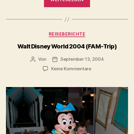
USA-
Westküste
2006“
Kategorien
REISEBERICHTE
Walt Disney World 2004 (FAM-Trip)
Von
September 13, 2004
Beitragsautor
Beitragsdatum
zu
Keine Kommentare
Walt
Disney
World
2004
(FAM-
Trip)