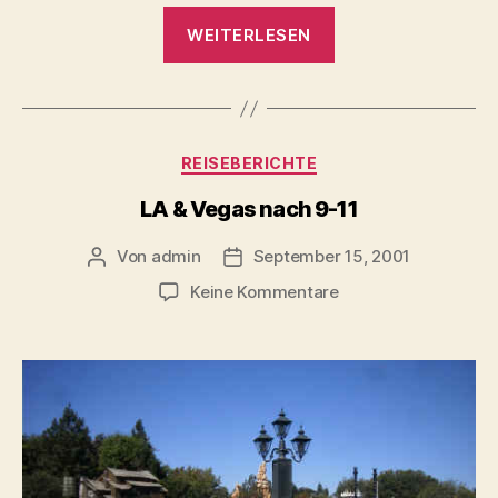
„Mauritius
WEITERLESEN
9-
10/2002“
Kategorien
REISEBERICHTE
LA & Vegas nach 9-11
Von
admin
September 15, 2001
Beitragsautor
Beitragsdatum
zu
Keine Kommentare
LA
&
Vegas
nach
9-
11