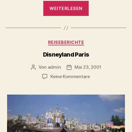
„LA
WEITERLESEN
&
Vegas
nach
9-
Kategorien
REISEBERICHTE
11“
Disneyland Paris
Von
admin
Mai 23, 2001
Beitragsautor
Beitragsdatum
zu
Keine Kommentare
Disneyland
Paris