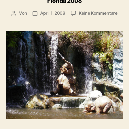
Florida 2008
zu
Von
April 1, 2008
Keine Kommentare
Beitragsautor
Beitragsdatum
Flori
2008