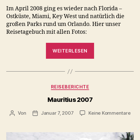
Im April 2008 ging es wieder nach Florida –
Ostküste, Miami, Key West und natürlich die
großen Parks rund um Orlando. Hier unser
Reisetagebuch mit allen Fotos:
„Florida
WEITERLESEN
2008“
Kategorien
REISEBERICHTE
Mauritius 2007
zu
Von
Januar 7, 2007
Keine Kommentare
Beitragsautor
Beitragsdatum
Maur
200