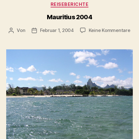
Kategorien
REISEBERICHTE
Trip)“
Mauritius 2004
zu
Von
Februar 1, 2004
Keine Kommentare
Beitragsautor
Beitragsdatum
Maur
200