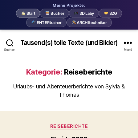
Meine Projekte:
Start
Bücher
3D Laby
S2G
ENTERtrainer
ARCHItechniker
Tausend(s) tolle Texte (und Bilder)
Suchen
Menü
Kategorie:
Reiseberichte
Urlaubs- und Abenteuerberichte von Sylvia &
Thomas
Kategorien
REISEBERICHTE