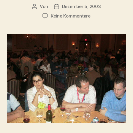
Von
Dezember 5, 2003
Beitragsautor
Beitragsdatum
zu
Keine Kommentare
DERtour
Reiseakademie
2003
–
Chicago,
Las
Vegas
&
Hawaii