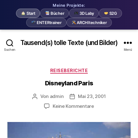
Meine Projekte:
Start
Bücher
3D Laby
S2G
ENTERtrainer
ARCHItechniker
Tausend(s) tolle Texte (und Bilder)
Suchen
Menü
Kategorien
REISEBERICHTE
Disneyland Paris
Von
admin
Mai 23, 2001
Beitragsautor
Beitragsdatum
zu
Keine Kommentare
Disneyland
Paris